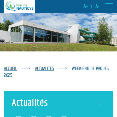
A+
/
A-
ACCUEIL
ACTUALITÉS
WEEK-END DE PÂQUES
2025
Actualités